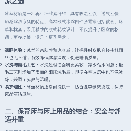
凉之选
冰丝材质是一种再生纤维素纤维，具有吸湿性强、透气性佳、
触感丝滑凉爽的特点。高档欧式冰丝四件套通常包括被套、床
单和枕套，采用精致的欧式花纹设计，不仅提升了卧室的格
调，更在功能上满足了夏季需求：
裸睡体验
：冰丝的亲肤性和凉爽感，让裸睡时皮肤直接接触面
料也无不适，有效降低体感温度，促进睡眠质量。
水洗与磨毛工艺
：水洗处理使面料更柔软，减少缩水问题；磨
毛工艺则增加了表面的细腻绒毛感，即便在空调房中也不觉冰
冷，兼顾了凉爽与温暖。
易护理性
：冰丝材质通常耐洗快干，适合夏季频繁换洗，保持
床品清洁卫生。
二、保育床与床上用品的结合：安全与舒
适并重