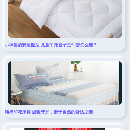
小神兽的安睡魔法 儿童午托被子三件套怎么选？
纯棉印花床裙 温暖守护，源于自然的舒适之选