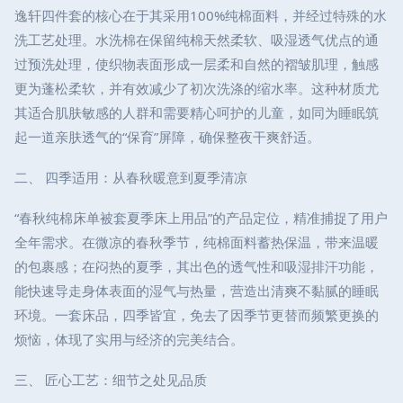
逸轩四件套的核心在于其采用100%纯棉面料，并经过特殊的水
洗工艺处理。水洗棉在保留纯棉天然柔软、吸湿透气优点的通
过预洗处理，使织物表面形成一层柔和自然的褶皱肌理，触感
更为蓬松柔软，并有效减少了初次洗涤的缩水率。这种材质尤
其适合肌肤敏感的人群和需要精心呵护的儿童，如同为睡眠筑
起一道亲肤透气的“保育”屏障，确保整夜干爽舒适。
二、 四季适用：从春秋暖意到夏季清凉
“春秋纯棉床单被套夏季床上用品”的产品定位，精准捕捉了用户
全年需求。在微凉的春秋季节，纯棉面料蓄热保温，带来温暖
的包裹感；在闷热的夏季，其出色的透气性和吸湿排汗功能，
能快速导走身体表面的湿气与热量，营造出清爽不黏腻的睡眠
环境。一套床品，四季皆宜，免去了因季节更替而频繁更换的
烦恼，体现了实用与经济的完美结合。
三、 匠心工艺：细节之处见品质