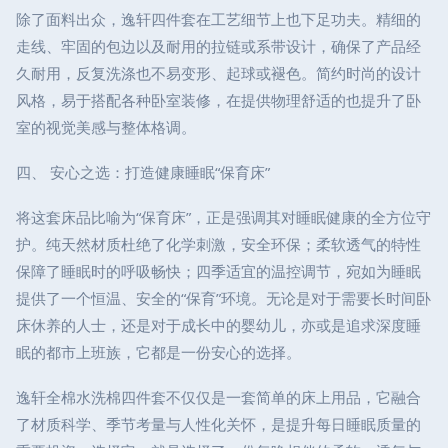
除了面料出众，逸轩四件套在工艺细节上也下足功夫。精细的
走线、牢固的包边以及耐用的拉链或系带设计，确保了产品经
久耐用，反复洗涤也不易变形、起球或褪色。简约时尚的设计
风格，易于搭配各种卧室装修，在提供物理舒适的也提升了卧
室的视觉美感与整体格调。
四、 安心之选：打造健康睡眠“保育床”
将这套床品比喻为“保育床”，正是强调其对睡眠健康的全方位守
护。纯天然材质杜绝了化学刺激，安全环保；柔软透气的特性
保障了睡眠时的呼吸畅快；四季适宜的温控调节，宛如为睡眠
提供了一个恒温、安全的“保育”环境。无论是对于需要长时间卧
床休养的人士，还是对于成长中的婴幼儿，亦或是追求深度睡
眠的都市上班族，它都是一份安心的选择。
逸轩全棉水洗棉四件套不仅仅是一套简单的床上用品，它融合
了材质科学、季节考量与人性化关怀，是提升每日睡眠质量的